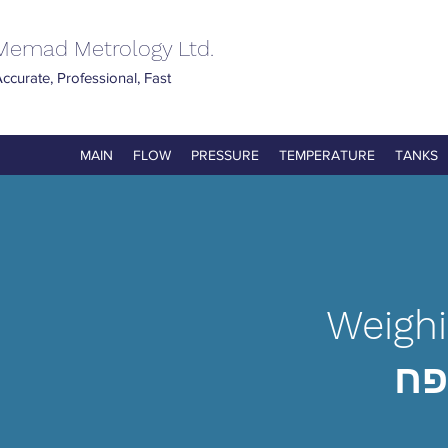
Memad Metrology Ltd.
ccurate, Professional, Fast
MAIN
FLOW
PRESSURE
TEMPERATURE
TANKS
Weigh
פח