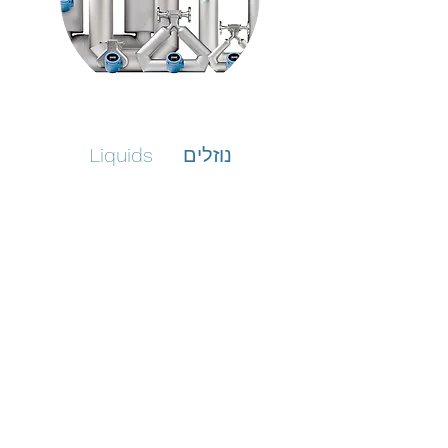
Liquids נוזלים
Calibration Range תחומי הכיול
5 g/min to 2300 kg/min
5 mL/min to 2300 L/min
memadmetrology@gmail.com